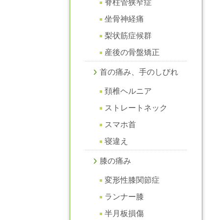
脊柱管狭窄症
坐骨神経痛
梨状筋症候群
産後の骨盤矯正
首の痛み、手のしびれ
頚椎ヘルニア
ストレートネック
スマホ首
寝違え
膝の痛み
変形性膝関節症
ランナー膝
半月板損傷