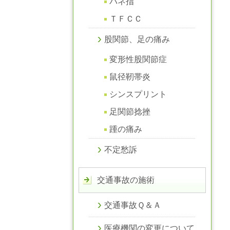
バネ指
ＴＦＣＣ
股関節、足の痛み
変形性股関節症
鼠径靭帯炎
シンスプリント
足関節捻挫
踵の痛み
不定愁訴
交通事故の施術
交通事故Ｑ＆Ａ
医療機関の変更について