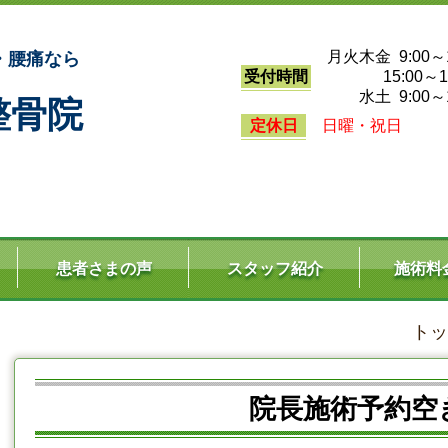
月火木金 9:00～1
・腰痛なら
受付時間
15:00～19
水土 9:00～1
整骨院
定休日
日曜・祝日
患者さまの声
スタッフ紹介
施術料
トッ
院長施術予約空