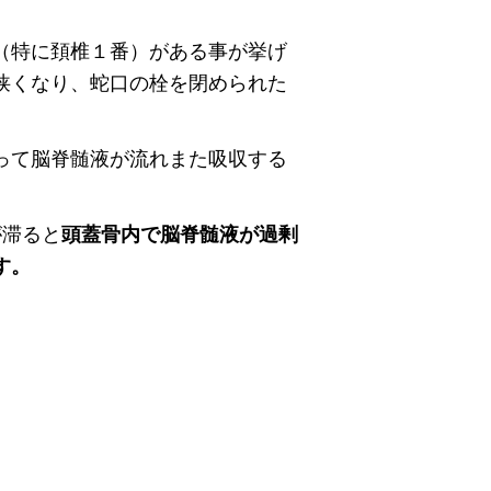
（特に頚椎１番）がある事が挙げ
狭くなり、蛇口の栓を閉められた
って脳脊髄液が流れまた吸収する
が滞ると
頭蓋骨内で脳脊髄液が過剰
す。