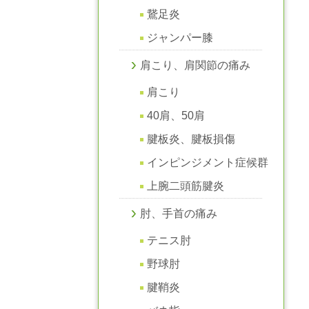
鵞足炎
ジャンパー膝
肩こり、肩関節の痛み
肩こり
40肩、50肩
腱板炎、腱板損傷
インピンジメント症候群
上腕二頭筋腱炎
肘、手首の痛み
テニス肘
野球肘
腱鞘炎