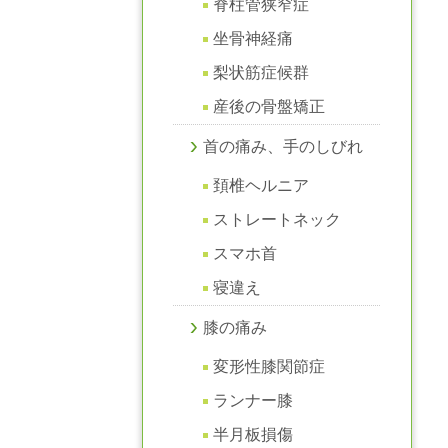
脊柱管狭窄症
坐骨神経痛
梨状筋症候群
産後の骨盤矯正
首の痛み、手のしびれ
頚椎ヘルニア
ストレートネック
スマホ首
寝違え
膝の痛み
変形性膝関節症
ランナー膝
半月板損傷