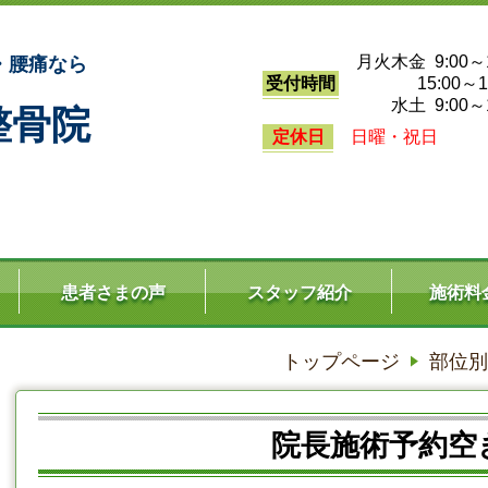
月火木金 9:00～1
・腰痛なら
受付時間
15:00～19
水土 9:00～1
整骨院
定休日
日曜・祝日
患者さまの声
スタッフ紹介
施術料
トップページ
部位別
院長施術予約空