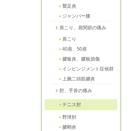
鵞足炎
ジャンパー膝
肩こり、肩関節の痛み
肩こり
40肩、50肩
腱板炎、腱板損傷
インピンジメント症候群
上腕二頭筋腱炎
肘、手首の痛み
テニス肘
野球肘
腱鞘炎