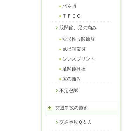
バネ指
ＴＦＣＣ
股関節、足の痛み
変形性股関節症
鼠径靭帯炎
シンスプリント
足関節捻挫
踵の痛み
不定愁訴
交通事故の施術
交通事故Ｑ＆Ａ