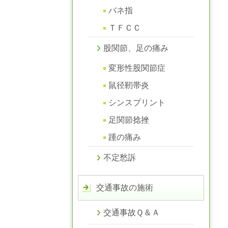
バネ指
ＴＦＣＣ
股関節、足の痛み
変形性股関節症
鼠径靭帯炎
シンスプリント
足関節捻挫
踵の痛み
不定愁訴
交通事故の施術
交通事故Ｑ＆Ａ