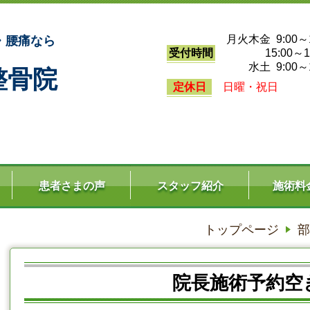
月火木金 9:00～1
・腰痛なら
受付時間
15:00～19
水土 9:00～1
整骨院
定休日
日曜・祝日
患者さまの声
スタッフ紹介
施術料
トップページ
部
院長施術予約空