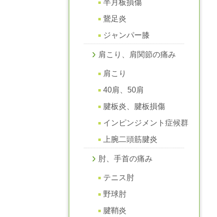
半月板損傷
鵞足炎
ジャンパー膝
肩こり、肩関節の痛み
肩こり
40肩、50肩
腱板炎、腱板損傷
インピンジメント症候群
上腕二頭筋腱炎
肘、手首の痛み
テニス肘
野球肘
腱鞘炎