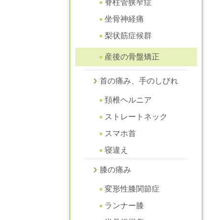
脊柱管狭窄症
坐骨神経痛
梨状筋症候群
産後の骨盤矯正
首の痛み、手のしびれ
頚椎ヘルニア
ストレートネック
スマホ首
寝違え
膝の痛み
変形性膝関節症
ランナー膝